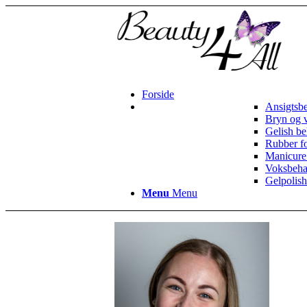
Forside
Ansigtsb
Bryn og 
Gelish be
Rubber f
Manicure
Voksbeha
Gelpolish
Menu
Menu