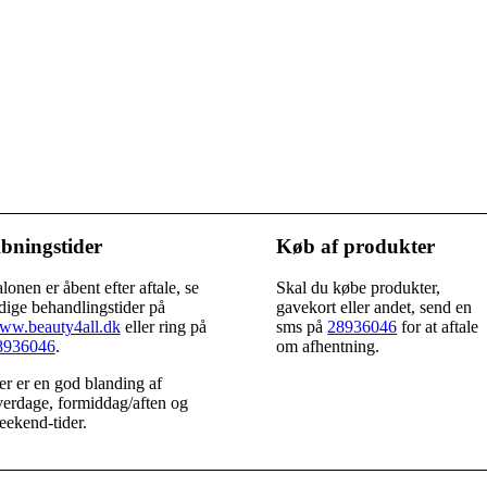
bningstider
Køb af produkter
lonen er åbent efter aftale, se
Skal du købe produkter,
dige behandlingstider på
gavekort eller andet, send en
ww.beauty4all.dk
eller ring på
sms på
28936046
for at aftale
8936046
.
om afhentning.
r er en god blanding af
erdage, formiddag/aften og
ekend-tider.