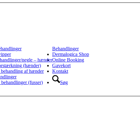
ehandlinger
Behandlinger
vipper
Dermalogica Shop
handlinger/negle – hænder
Online Booking
orstærkning (hænder)
Gavekort
 behandling af hænder
Kontakt
ndlinger
 behandlinger (fusser)
Søg