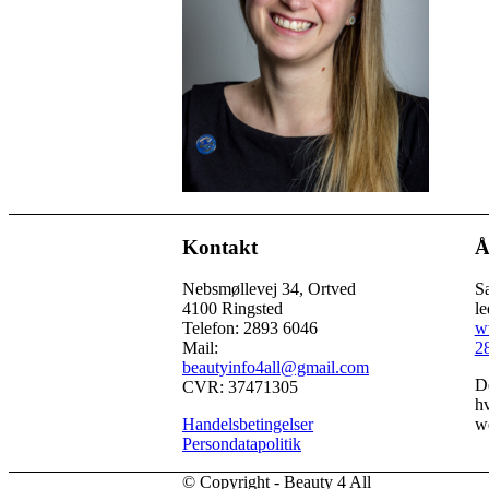
Kontakt
Å
Nebsmøllevej 34, Ortved
Sa
4100 Ringsted
le
Telefon: 2893 6046
w
Mail:
2
beautyinfo4all@gmail.com
De
CVR: 37471305
hv
Handelsbetingelser
we
Persondatapolitik
© Copyright - Beauty 4 All