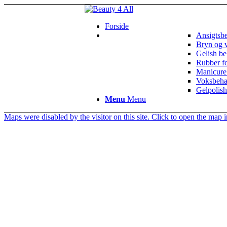
Forside
Ansigtsb
Bryn og 
Gelish be
Rubber f
Manicure
Voksbeha
Gelpolish
Menu
Menu
Maps were disabled by the visitor on this site. Click to open the map