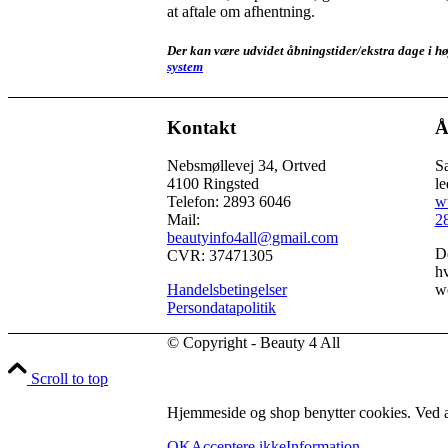
at aftale om afhentning.
Der kan være udvidet åbningstider/ekstra dage i høj
system
Kontakt
Å
Nebsmøllevej 34, Ortved
Sa
4100 Ringsted
le
Telefon: 2893 6046
w
Mail:
2
beautyinfo4all@gmail.com
De
CVR: 37471305
hv
Handelsbetingelser
we
Persondatapolitik
© Copyright - Beauty 4 All
Scroll to top
Hjemmeside og shop benytter cookies. Ved at
OK
Acceptere ikke
Information