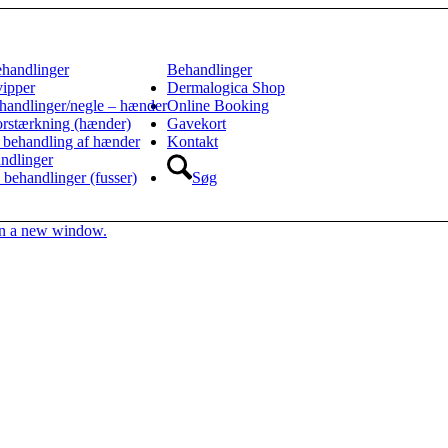
ehandlinger
Behandlinger
vipper
Dermalogica Shop
handlinger/negle – hænder
Online Booking
orstærkning (hænder)
Gavekort
 behandling af hænder
Kontakt
ndlinger
 behandlinger (fusser)
Søg
 in a new window.