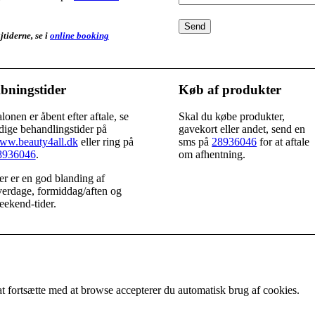
tiderne, se i
online booking
bningstider
Køb af produkter
lonen er åbent efter aftale, se
Skal du købe produkter,
dige behandlingstider på
gavekort eller andet, send en
ww.beauty4all.dk
eller ring på
sms på
28936046
for at aftale
8936046
.
om afhentning.
r er en god blanding af
erdage, formiddag/aften og
ekend-tider.
 fortsætte med at browse accepterer du automatisk brug af cookies.