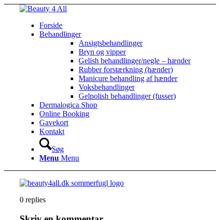
Forside
Behandlinger
Ansigtsbehandlinger
Bryn og vipper
Gelish behandlinger/negle – hænder
Rubber forstærkning (hænder)
Manicure behandling af hænder
Voksbehandlinger
Gelpolish behandlinger (fusser)
Dermalogica Shop
Online Booking
Gavekort
Kontakt
Søg
Menu
Menu
0
replies
Skriv en kommentar